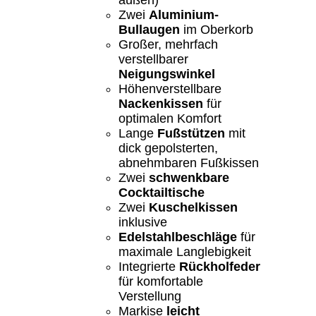
außen)
Zwei
Aluminium-
Bullaugen
im Oberkorb
Großer, mehrfach
verstellbarer
Neigungswinkel
Höhenverstellbare
Nackenkissen
für
optimalen Komfort
Lange
Fußstützen
mit
dick gepolsterten,
abnehmbaren Fußkissen
Zwei
schwenkbare
Cocktailtische
Zwei
Kuschelkissen
inklusive
Edelstahlbeschläge
für
maximale Langlebigkeit
Integrierte
Rückholfeder
für komfortable
Verstellung
Markise
leicht