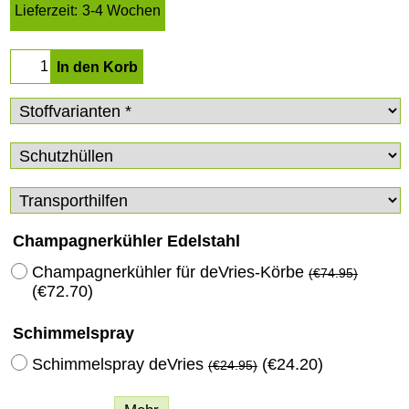
Lieferzeit:
3-4 Wochen
In den Korb
Champagnerkühler Edelstahl
Champagnerkühler für deVries-Körbe
(
€74.95
)
(
€72.70
)
Schimmelspray
Schimmelspray deVries
(
€24.20
)
(
€24.95
)