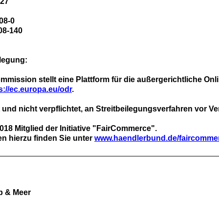
 27
08-0
808-140
ilegung:
ission stellt eine Plattform für die außergerichtliche Onli
s://ec.europa.eu/odr
.
it und nicht verpflichtet, an Streitbeilegungsverfahren vor 
2018
Mitglied der Initiative "FairCommerce".
n hierzu finden Sie unter
www.haendlerbund.de/faircomme
b & Meer