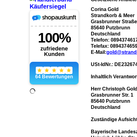
Corina Gold
Strandkorb & Meer
Grasbrunner Straße
85640 Putzbrunn
Deutschland
Telefon: 089437461
Telefax: 089437465
E-Mail:
gold@strand
USt-IdNr.: DE23267
Inhaltlich Verantwo
Herr Christoph Gol
Grasbrunner Str. 1
85640 Putzbrunn
Deutschland
Zuständige Aufsicht
Bayerische Landesz