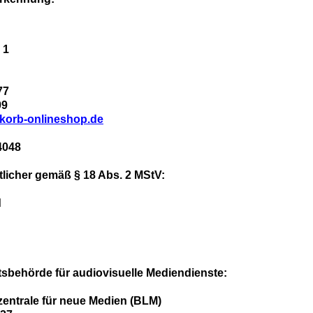
 1
77
99
korb-onlineshop.de
4048
rtlicher gemäß § 18 Abs. 2 MStV:
d
sbehörde für audiovisuelle Mediendienste:
entrale für neue Medien (BLM)