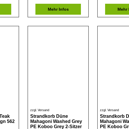
Mehr Infos
Mehr 
zzgl. Versand
zzgl. Versand
Teak
Strandkorb Düne
Strandkorb 
ign 562
Mahagoni Washed Grey
Mahagoni Wa
PE Koboo Grey 2-Sitzer
PE Koboo Gre