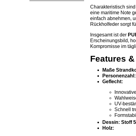
Charakteristisch sin
eine maritime Note ge
einfach abnehmen, un
Rückholfeder sorgt f
Insgesamt ist der
PU
Erscheinungsbild, ho
Kompromisse im tägli
Features &
Maße Strandko
Personenzahl:
Geflecht:
Innovativ
Wahlweis
UV-beständ
Schnell t
Formstabi
Dessin: Stoff 
Holz: