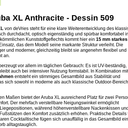
a XL Anthracite - Dessin 509
XL
von deVries steht für eine klare Weiterentwicklung des klass
sch durchdacht, optisch eigenständig und spürbar komfortabel i
erkömmlichen Kunststoffgeflechts kommt hier ein
15 mm starkes
insatz, das dem Modell seine markante Struktur verleiht. Die
ger und moderner, gleichzeitig bleibt sie angenehm flexibel und
t an.
erzeugt vor allem im täglichen Gebrauch: Es ist UV-beständig,
bleibt auch bei intensiver Nutzung formstabil. In Kombination m
rahmen
entsteht ein stimmiges Gesamtbild aus Stabilität und
as sich sowohl in moderne als auch klassische Outdoor-Bereic
en Maßen bietet der Aruba XL ausreichend Platz für zwei Pers
mfort. Der mehrfach verstellbare Neigungswinkel ermöglicht
 Liegepositionen, während höhenverstellbare Nackenkissen und
 Fußstützen den Komfort zusätzlich erhöhen. Praktische Details
ren Cocktailtische fügen sich unauffällig in das Gesamtbild ei
b alltagstauglich.