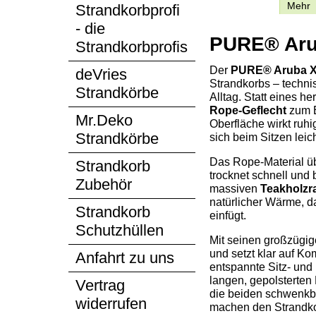
Beschreibung
Mehr
Strandkorbprofi
- die
PURE® Arub
Strandkorbprofis
Der
PURE® Aruba 
deVries
Strandkorbs – techni
Strandkörbe
Alltag. Statt eines h
Rope-Geflecht
zum E
Mr.Deko
Oberfläche wirkt ruhi
Strandkörbe
sich beim Sitzen leich
Das Rope-Material üb
Strandkorb
trocknet schnell und 
Zubehör
massiven
Teakholz
natürlicher Wärme, d
Strandkorb
einfügt.
Schutzhüllen
Mit seinen großzügig
und setzt klar auf Ko
Anfahrt zu uns
entspannte Sitz- und
langen, gepolsterten
Vertrag
die beiden schwenkba
widerrufen
machen den Strandkor