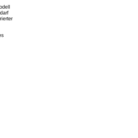
odell
darf
ierter
es