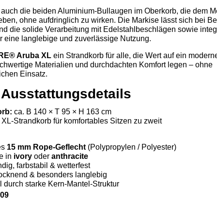
d auch die beiden Aluminium-Bullaugen im Oberkorb, die dem M
ben, ohne aufdringlich zu wirken. Die Markise lässt sich bei Be
d die solide Verarbeitung mit Edelstahlbeschlägen sowie integr
ür eine langlebige und zuverlässige Nutzung.
RE® Aruba XL
ein Strandkorb für alle, die Wert auf ein modern
chwertige Materialien und durchdachten Komfort legen – ohne
chen Einsatz.
 Ausstattungsdetails
rb:
ca. B 140 × T 95 × H 163 cm
XL-Strandkorb für komfortables Sitzen zu zweit
es
15 mm Rope-Geflecht
(Polypropylen / Polyester)
e in
ivory
oder
anthracite
ig, farbstabil & wetterfest
rocknend & besonders langlebig
l durch starke Kern-Mantel-Struktur
509