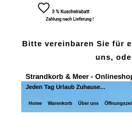
3 % Kuschelrabatt
Zahlung nach Lieferung !
Bitte vereinbaren Sie für 
uns, ode
Strandkorb & Meer - Onlinesho
Jeden Tag Urlaub Zuhause...
Home
Warenkorb
Über uns
Öffnungszei