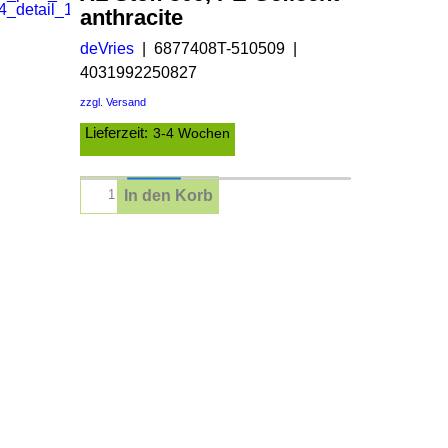
anthracite
deVries
6877408T-510509
4031992250827
zzgl. Versand
Lieferzeit:
3-4 Wochen
In den Korb