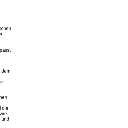
ischen
m
 passt
it dem
he
onen
 die
 wie
n und