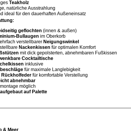
iges
Teakholz
e, natürliche Ausstrahlung
d ideal für den dauerhaften Außeneinsatz
attung:
idseitig geflochten
(innen & außen)
minium-Bullaugen
im Oberkorb
ehrfach verstellbarer
Neigungswinkel
stellbare
Nackenkissen
für optimalen Komfort
ßstützen
mit dick gepolsterten, abnehmbaren Fußkissen
wenkbare Cocktailtische
chelkissen
inklusive
lbeschläge
für maximale Langlebigkeit
e
Rückholfeder
für komfortable Verstellung
eicht abnehmbar
nmontage möglich
aufgebaut auf Palette
b & Meer