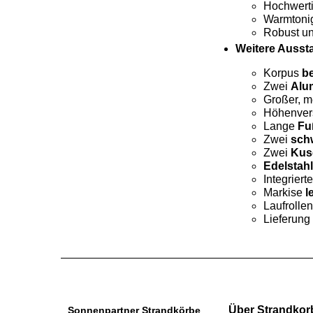
Hochwert
Warmtonig
Robust un
Weitere Ausst
Korpus
be
Zwei
Alu
Großer, m
Höhenver
Lange
Fu
Zwei
sch
Zwei
Kus
Edelstah
Integriert
Markise
l
Laufrolle
Lieferung
Über Strandkor
Sonnenpartner Strandkörbe