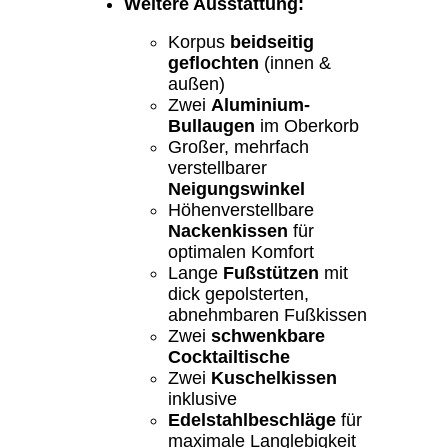
Weitere Ausstattung:
Korpus
beidseitig
geflochten
(innen &
außen)
Zwei
Aluminium-
Bullaugen
im Oberkorb
Großer, mehrfach
verstellbarer
Neigungswinkel
Höhenverstellbare
Nackenkissen
für
optimalen Komfort
Lange
Fußstützen
mit
dick gepolsterten,
abnehmbaren Fußkissen
Zwei
schwenkbare
Cocktailtische
Zwei
Kuschelkissen
inklusive
Edelstahlbeschläge
für
maximale Langlebigkeit