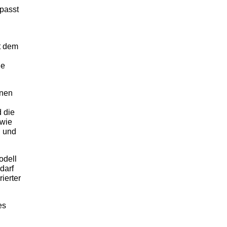
 passt
it dem
he
onen
 die
 wie
n und
odell
darf
ierter
es