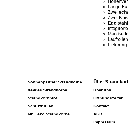
Höhenver
Lange
Fu
Zwei
sch
Zwei
Kus
Edelstah
Integriert
Markise
l
Laufrolle
Lieferung
Über Strandkor
Sonnenpartner Strandkörbe
deVries Strandkörbe
Über uns
Strandkorbprofi
Öffnungszeiten
Schutzhüllen
Kontakt
Mr. Deko Strandkörbe
AGB
Impressum