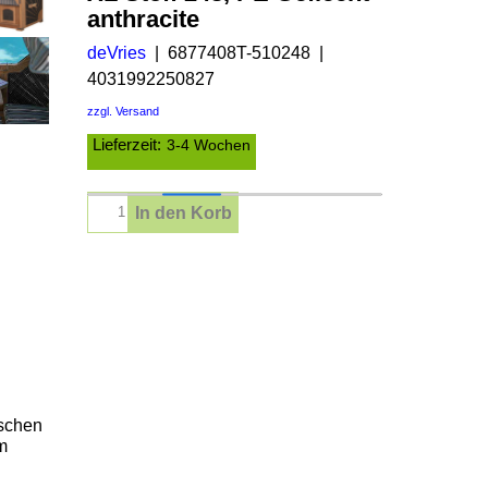
anthracite
deVries
6877408T-510248
4031992250827
zzgl. Versand
Lieferzeit:
3-4 Wochen
In den Korb
ischen
m