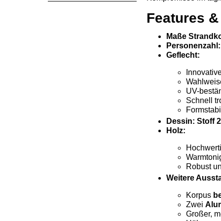
Features &
Maße Strandko
Personenzahl:
Geflecht:
Innovativ
Wahlweis
UV-beständ
Schnell t
Formstabi
Dessin: Stoff 
Holz:
Hochwert
Warmtonig
Robust un
Weitere Ausst
Korpus
be
Zwei
Alu
Großer, m