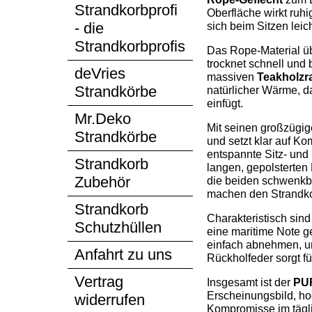
Strandkorbprofi
Oberfläche wirkt ruhi
- die
sich beim Sitzen leich
Strandkorbprofis
Das Rope-Material üb
trocknet schnell und 
deVries
massiven
Teakholz
Strandkörbe
natürlicher Wärme, d
einfügt.
Mr.Deko
Mit seinen großzügig
Strandkörbe
und setzt klar auf Ko
entspannte Sitz- und
Strandkorb
langen, gepolsterten
Zubehör
die beiden schwenkba
machen den Strandkor
Strandkorb
Charakteristisch sin
Schutzhüllen
eine maritime Note ge
einfach abnehmen, un
Anfahrt zu uns
Rückholfeder sorgt f
Vertrag
Insgesamt ist der
PU
Erscheinungsbild, ho
widerrufen
Kompromisse im tägli