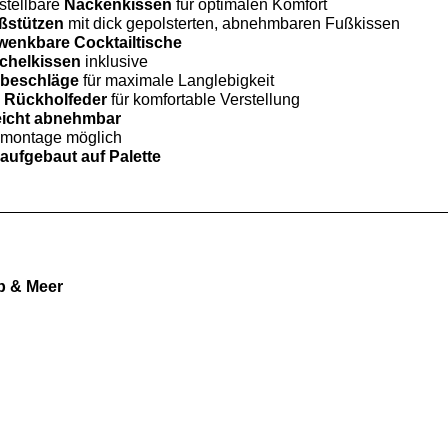
stellbare
Nackenkissen
für optimalen Komfort
ßstützen
mit dick gepolsterten, abnehmbaren Fußkissen
wenkbare Cocktailtische
chelkissen
inklusive
lbeschläge
für maximale Langlebigkeit
e
Rückholfeder
für komfortable Verstellung
eicht abnehmbar
nmontage möglich
aufgebaut auf Palette
b & Meer