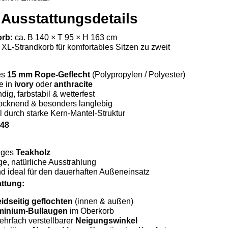
 Ausstattungsdetails
rb:
ca. B 140 × T 95 × H 163 cm
XL-Strandkorb für komfortables Sitzen zu zweit
es
15 mm Rope-Geflecht
(Polypropylen / Polyester)
e in
ivory
oder
anthracite
ig, farbstabil & wetterfest
rocknend & besonders langlebig
l durch starke Kern-Mantel-Struktur
248
iges
Teakholz
e, natürliche Ausstrahlung
d ideal für den dauerhaften Außeneinsatz
attung:
idseitig geflochten
(innen & außen)
minium-Bullaugen
im Oberkorb
ehrfach verstellbarer
Neigungswinkel