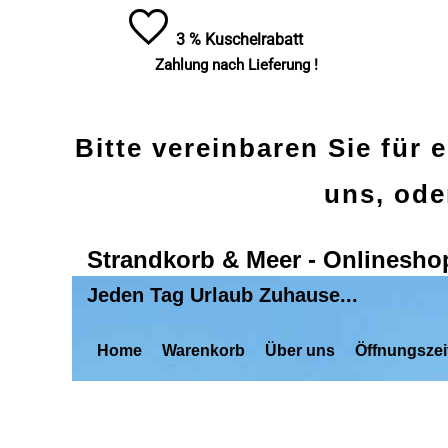
3 % Kuschelrabatt
Zahlung nach Lieferung !
Bitte vereinbaren Sie für 
uns, ode
Strandkorb & Meer - Onlinesho
Jeden Tag Urlaub Zuhause...
Home
Warenkorb
Über uns
Öffnungszei