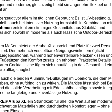
ger und moderner, gleichzeitig bleibt sie angenehm flexibel und
t an.
erzeugt vor allem im täglichen Gebrauch: Es ist UV-beständig,
bleibt auch bei intensiver Nutzung formstabil. In Kombination m
rahmen
entsteht ein stimmiges Gesamtbild aus Stabilität und
as sich sowohl in moderne als auch klassische Outdoor-Bereic
en Maßen bietet der Aruba XL ausreichend Platz für zwei Pers
mfort. Der mehrfach verstellbare Neigungswinkel ermöglicht
 Liegepositionen, während höhenverstellbare Nackenkissen und
 Fußstützen den Komfort zusätzlich erhöhen. Praktische Details
ren Cocktailtische fügen sich unauffällig in das Gesamtbild ei
b alltagstauglich.
d auch die beiden Aluminium-Bullaugen im Oberkorb, die dem M
ben, ohne aufdringlich zu wirken. Die Markise lässt sich bei Be
d die solide Verarbeitung mit Edelstahlbeschlägen sowie integr
ür eine langlebige und zuverlässige Nutzung.
RE® Aruba XL
ein Strandkorb für alle, die Wert auf ein modern
chwertige Materialien und durchdachten Komfort legen – ohne
chen Einsatz.