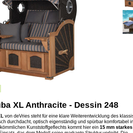
a XL Anthracite - Dessin 248
XL
von deVries steht für eine klare Weiterentwicklung des klass
sch durchdacht, optisch eigenständig und spürbar komfortabel i
erkömmlichen Kunststoffgeflechts kommt hier ein
15 mm starkes
insatz, das dem Modell seine markante Struktur verleiht. Die