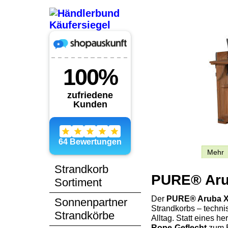
Beschreibung
Mehr
Strandkorb
PURE® Arub
Sortiment
Der
PURE® Aruba 
Sonnenpartner
Strandkorbs – techni
Strandkörbe
Alltag. Statt eines h
Rope-Geflecht
zum E