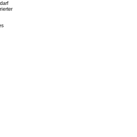
darf
ierter
es