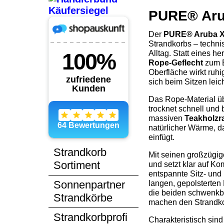
PURE® Arub
Der
PURE® Aruba 
Strandkorbs – techni
Alltag. Statt eines h
Rope-Geflecht
zum E
Oberfläche wirkt ruhi
sich beim Sitzen leich
Das Rope-Material üb
trocknet schnell und 
massiven
Teakholz
natürlicher Wärme, d
einfügt.
Strandkorb
Mit seinen großzügig
Sortiment
und setzt klar auf Ko
entspannte Sitz- und
Sonnenpartner
langen, gepolsterten
die beiden schwenkba
Strandkörbe
machen den Strandkor
Strandkorbprofi
Charakteristisch sin