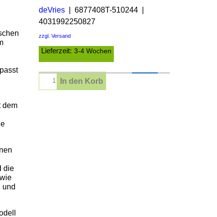
deVries
6877408T-510244
4031992250827
ischen
zzgl. Versand
m
Lieferzeit:
3-4 Wochen
 passt
In den Korb
it dem
he
onen
 die
 wie
n und
odell