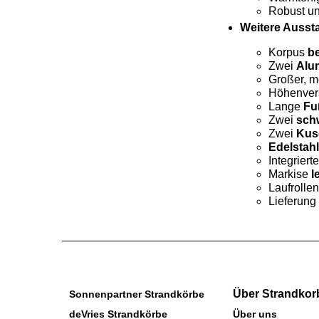
Robust un
Weitere Ausst
Korpus
be
Zwei
Alu
Großer, m
Höhenver
Lange
Fu
Zwei
sch
Zwei
Kus
Edelstah
Integriert
Markise
l
Laufrolle
Lieferung
Über Strandkor
Sonnenpartner Strandkörbe
deVries Strandkörbe
Über uns