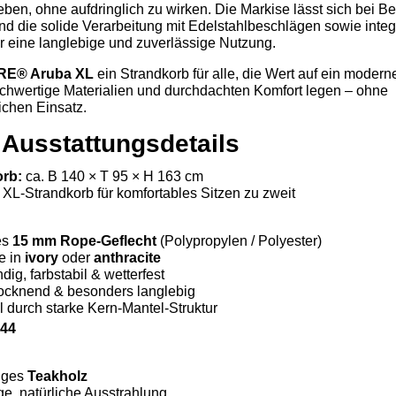
ben, ohne aufdringlich zu wirken. Die Markise lässt sich bei Be
d die solide Verarbeitung mit Edelstahlbeschlägen sowie integr
ür eine langlebige und zuverlässige Nutzung.
RE® Aruba XL
ein Strandkorb für alle, die Wert auf ein modern
chwertige Materialien und durchdachten Komfort legen – ohne
chen Einsatz.
 Ausstattungsdetails
rb:
ca. B 140 × T 95 × H 163 cm
XL-Strandkorb für komfortables Sitzen zu zweit
es
15 mm Rope-Geflecht
(Polypropylen / Polyester)
e in
ivory
oder
anthracite
ig, farbstabil & wetterfest
rocknend & besonders langlebig
l durch starke Kern-Mantel-Struktur
244
iges
Teakholz
e, natürliche Ausstrahlung