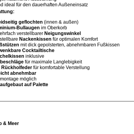
d ideal für den dauerhaften Außeneinsatz
attung:
idseitig geflochten
(innen & außen)
minium-Bullaugen
im Oberkorb
ehrfach verstellbarer
Neigungswinkel
stellbare
Nackenkissen
für optimalen Komfort
ßstützen
mit dick gepolsterten, abnehmbaren Fußkissen
wenkbare Cocktailtische
chelkissen
inklusive
lbeschläge
für maximale Langlebigkeit
e
Rückholfeder
für komfortable Verstellung
eicht abnehmbar
nmontage möglich
aufgebaut auf Palette
b & Meer