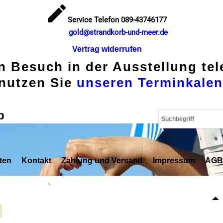
Service Telefon 089-43746177
gold@strandkorb-und-meer.de
Vertrag widerrufen
en Besuch in der Ausstellung te
nutzen Sie
unseren Terminkalen
p
ten
Kontakt
Zahlung und Versand
Impressum
AGB