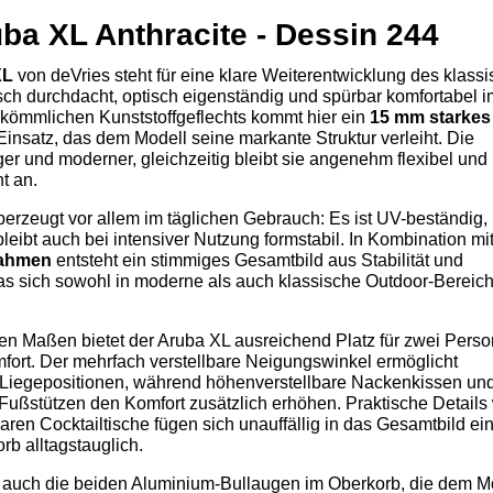
a XL Anthracite - Dessin 244
XL
von deVries steht für eine klare Weiterentwicklung des klass
sch durchdacht, optisch eigenständig und spürbar komfortabel i
erkömmlichen Kunststoffgeflechts kommt hier ein
15 mm starkes
insatz, das dem Modell seine markante Struktur verleiht. Die
ger und moderner, gleichzeitig bleibt sie angenehm flexibel und
t an.
erzeugt vor allem im täglichen Gebrauch: Es ist UV-beständig,
bleibt auch bei intensiver Nutzung formstabil. In Kombination m
rahmen
entsteht ein stimmiges Gesamtbild aus Stabilität und
as sich sowohl in moderne als auch klassische Outdoor-Bereic
en Maßen bietet der Aruba XL ausreichend Platz für zwei Pers
mfort. Der mehrfach verstellbare Neigungswinkel ermöglicht
 Liegepositionen, während höhenverstellbare Nackenkissen und
 Fußstützen den Komfort zusätzlich erhöhen. Praktische Details
ren Cocktailtische fügen sich unauffällig in das Gesamtbild ei
b alltagstauglich.
d auch die beiden Aluminium-Bullaugen im Oberkorb, die dem M