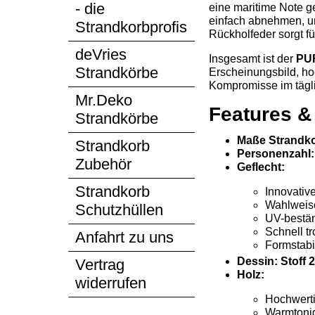
- die
eine maritime Note ge
einfach abnehmen, un
Strandkorbprofis
Rückholfeder sorgt f
deVries
Insgesamt ist der
PU
Strandkörbe
Erscheinungsbild, ho
Kompromisse im tägli
Mr.Deko
Features &
Strandkörbe
Maße Strandko
Strandkorb
Personenzahl:
Zubehör
Geflecht:
Strandkorb
Innovativ
Wahlweis
Schutzhüllen
UV-beständ
Schnell t
Anfahrt zu uns
Formstabi
Dessin: Stoff 
Vertrag
Holz:
widerrufen
Hochwert
Warmtonig