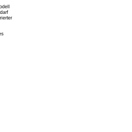
odell
darf
ierter
es