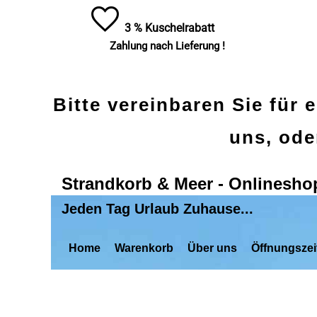
3 % Kuschelrabatt
Zahlung nach Lieferung !
Bitte vereinbaren Sie für 
uns, ode
Strandkorb & Meer - Onlinesho
Jeden Tag Urlaub Zuhause...
Home
Warenkorb
Über uns
Öffnungszei