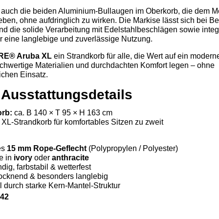
d auch die beiden Aluminium-Bullaugen im Oberkorb, die dem M
ben, ohne aufdringlich zu wirken. Die Markise lässt sich bei Be
d die solide Verarbeitung mit Edelstahlbeschlägen sowie integr
ür eine langlebige und zuverlässige Nutzung.
RE® Aruba XL
ein Strandkorb für alle, die Wert auf ein modern
chwertige Materialien und durchdachten Komfort legen – ohne
chen Einsatz.
 Ausstattungsdetails
rb:
ca. B 140 × T 95 × H 163 cm
XL-Strandkorb für komfortables Sitzen zu zweit
es
15 mm Rope-Geflecht
(Polypropylen / Polyester)
e in
ivory
oder
anthracite
ig, farbstabil & wetterfest
rocknend & besonders langlebig
l durch starke Kern-Mantel-Struktur
242