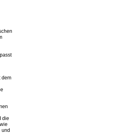
ischen
m
 passt
it dem
he
onen
 die
 wie
n und