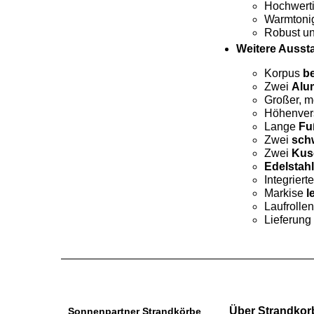
Hochwert
Warmtonig
Robust un
Weitere Ausst
Korpus
be
Zwei
Alu
Großer, m
Höhenver
Lange
Fu
Zwei
sch
Zwei
Kus
Edelstah
Integriert
Markise
l
Laufrolle
Lieferung
Über Strandkor
Sonnenpartner Strandkörbe