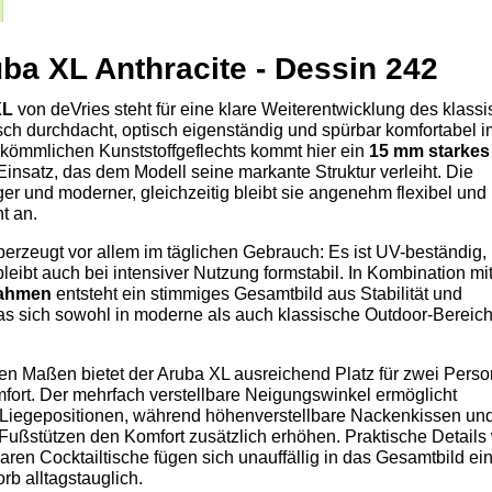
a XL Anthracite - Dessin 242
XL
von deVries steht für eine klare Weiterentwicklung des klass
sch durchdacht, optisch eigenständig und spürbar komfortabel i
erkömmlichen Kunststoffgeflechts kommt hier ein
15 mm starkes
insatz, das dem Modell seine markante Struktur verleiht. Die
ger und moderner, gleichzeitig bleibt sie angenehm flexibel und
t an.
erzeugt vor allem im täglichen Gebrauch: Es ist UV-beständig,
bleibt auch bei intensiver Nutzung formstabil. In Kombination m
rahmen
entsteht ein stimmiges Gesamtbild aus Stabilität und
as sich sowohl in moderne als auch klassische Outdoor-Bereic
en Maßen bietet der Aruba XL ausreichend Platz für zwei Pers
mfort. Der mehrfach verstellbare Neigungswinkel ermöglicht
 Liegepositionen, während höhenverstellbare Nackenkissen und
 Fußstützen den Komfort zusätzlich erhöhen. Praktische Details
ren Cocktailtische fügen sich unauffällig in das Gesamtbild ei
b alltagstauglich.