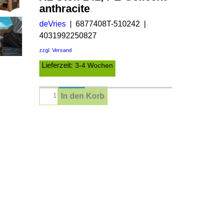
anthracite
deVries
6877408T-510242
4031992250827
zzgl. Versand
Lieferzeit:
3-4 Wochen
In den Korb