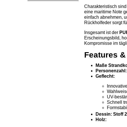
Charakteristisch sin
eine maritime Note ge
einfach abnehmen, un
Rückholfeder sorgt f
Insgesamt ist der
PU
Erscheinungsbild, ho
Kompromisse im tägli
Features &
Maße Strandko
Personenzahl:
Geflecht:
Innovativ
Wahlweis
UV-beständ
Schnell t
Formstabi
Dessin: Stoff 
Holz: