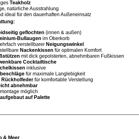
iges
Teakholz
e, natürliche Ausstrahlung
d ideal für den dauerhaften Außeneinsatz
attung:
idseitig geflochten
(innen & außen)
minium-Bullaugen
im Oberkorb
ehrfach verstellbarer
Neigungswinkel
stellbare
Nackenkissen
für optimalen Komfort
ßstützen
mit dick gepolsterten, abnehmbaren Fußkissen
wenkbare Cocktailtische
chelkissen
inklusive
lbeschläge
für maximale Langlebigkeit
e
Rückholfeder
für komfortable Verstellung
eicht abnehmbar
nmontage möglich
aufgebaut auf Palette
b & Meer