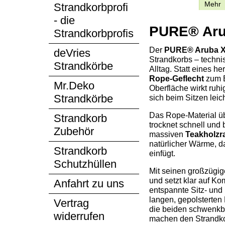
Beschreibung
Mehr
Strandkorbprofi
- die
PURE® Arub
Strandkorbprofis
Der
PURE® Aruba 
deVries
Strandkorbs – techni
Strandkörbe
Alltag. Statt eines h
Rope-Geflecht
zum E
Mr.Deko
Oberfläche wirkt ruhi
Strandkörbe
sich beim Sitzen leich
Das Rope-Material üb
Strandkorb
trocknet schnell und 
Zubehör
massiven
Teakholz
natürlicher Wärme, d
Strandkorb
einfügt.
Schutzhüllen
Mit seinen großzügig
und setzt klar auf Ko
Anfahrt zu uns
entspannte Sitz- und
langen, gepolsterten
Vertrag
die beiden schwenkba
widerrufen
machen den Strandkor