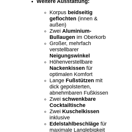
Weitere Ausstattung:
Korpus
beidseitig
geflochten
(innen &
außen)
Zwei
Aluminium-
Bullaugen
im Oberkorb
Großer, mehrfach
verstellbarer
Neigungswinkel
Höhenverstellbare
Nackenkissen
für
optimalen Komfort
Lange
Fußstützen
mit
dick gepolsterten,
abnehmbaren Fußkissen
Zwei
schwenkbare
Cocktailtische
Zwei
Kuschelkissen
inklusive
Edelstahlbeschläge
für
maximale Langlebigkeit