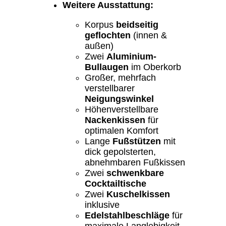
Weitere Ausstattung:
Korpus
beidseitig
geflochten
(innen &
außen)
Zwei
Aluminium-
Bullaugen
im Oberkorb
Großer, mehrfach
verstellbarer
Neigungswinkel
Höhenverstellbare
Nackenkissen
für
optimalen Komfort
Lange
Fußstützen
mit
dick gepolsterten,
abnehmbaren Fußkissen
Zwei
schwenkbare
Cocktailtische
Zwei
Kuschelkissen
inklusive
Edelstahlbeschläge
für
maximale Langlebigkeit