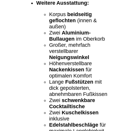
Weitere Ausstattung:
Korpus
beidseitig
geflochten
(innen &
außen)
Zwei
Aluminium-
Bullaugen
im Oberkorb
Großer, mehrfach
verstellbarer
Neigungswinkel
Höhenverstellbare
Nackenkissen
für
optimalen Komfort
Lange
Fußstützen
mit
dick gepolsterten,
abnehmbaren Fußkissen
Zwei
schwenkbare
Cocktailtische
Zwei
Kuschelkissen
inklusive
Edelstahlbeschläge
für
maximale Langlebigkeit