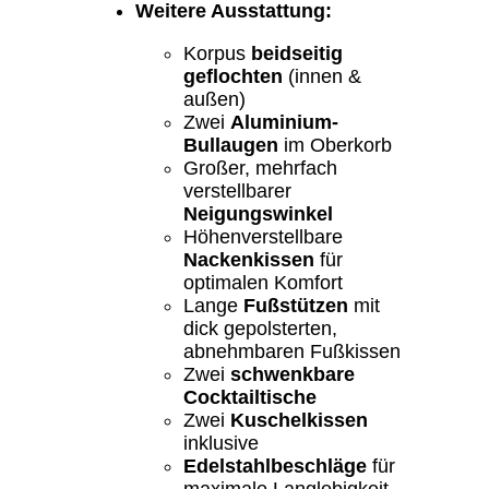
Weitere Ausstattung:
Korpus
beidseitig
geflochten
(innen &
außen)
Zwei
Aluminium-
Bullaugen
im Oberkorb
Großer, mehrfach
verstellbarer
Neigungswinkel
Höhenverstellbare
Nackenkissen
für
optimalen Komfort
Lange
Fußstützen
mit
dick gepolsterten,
abnehmbaren Fußkissen
Zwei
schwenkbare
Cocktailtische
Zwei
Kuschelkissen
inklusive
Edelstahlbeschläge
für
maximale Langlebigkeit