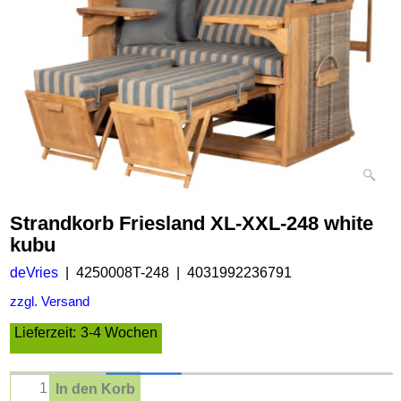
Strandkorb Friesland XL-XXL-248 white
kubu
deVries
4250008T-248
4031992236791
zzgl. Versand
Lieferzeit:
3-4 Wochen
In den Korb