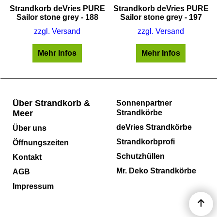
E
Strandkorb deVries PURE
Strandkorb deVries PURE
Sailor stone grey - 188
Sailor stone grey - 197
zzgl. Versand
zzgl. Versand
Mehr Infos
Mehr Infos
Über Strandkorb &
Sonnenpartner
Meer
Strandkörbe
deVries Strandkörbe
Über uns
Strandkorbprofi
Öffnungszeiten
Schutzhüllen
Kontakt
Mr. Deko Strandkörbe
AGB
Impressum