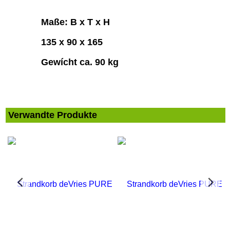
Maße: B x T x H
135 x 90 x 165
Gewícht ca. 90 kg
Verwandte Produkte