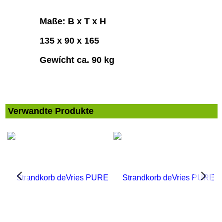
Maße: B x T x H
135 x 90 x 165
Gewícht ca. 90 kg
Verwandte Produkte