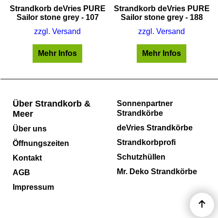
E
Strandkorb deVries PURE
Strandkorb deVries PURE
Sailor stone grey - 107
Sailor stone grey - 188
zzgl. Versand
zzgl. Versand
Mehr Infos
Mehr Infos
Über Strandkorb &
Sonnenpartner
Meer
Strandkörbe
deVries Strandkörbe
Über uns
Strandkorbprofi
Öffnungszeiten
Schutzhüllen
Kontakt
Mr. Deko Strandkörbe
AGB
Impressum