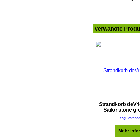
Verwandte Produ
Strandkorb deVr
Sailor stone gr
zzgl. Versan
Mehr Info