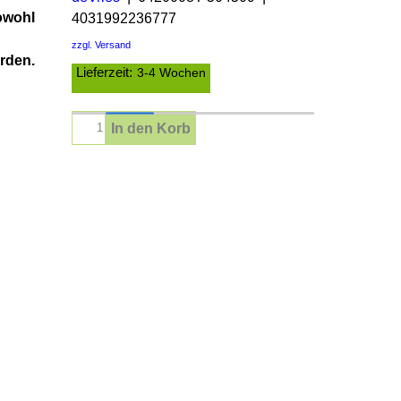
sowohl
4031992236777
zzgl. Versand
rden.
Lieferzeit:
3-4 Wochen
In den Korb