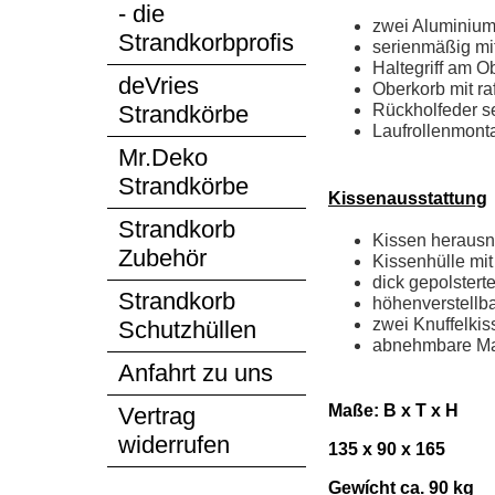
- die
zwei Aluminium
Strandkorbprofis
serienmäßig mi
Haltegriff am O
deVries
Oberkorb mit raf
Rückholfeder s
Strandkörbe
Laufrollenmont
Mr.Deko
Strandkörbe
Kissenausstattung
Strandkorb
Kissen heraus
Zubehör
Kissenhülle mit
dick gepolster
Strandkorb
höhenverstellb
zwei Knuffelki
Schutzhüllen
abnehmbare Ma
Anfahrt zu uns
Maße: B x T x H
Vertrag
widerrufen
135 x 90 x 165
Gewícht ca. 90 kg