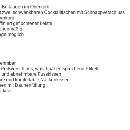
-Bullaugen im Oberkorb
t zwei schwenkbaren Cocktailtischen mit Schnappverschluss
berkorb
finiert geflochtener Leiste
erienmäßig
age möglich
nehmbar
 Reißverschluss, waschbar entsprechend Etikett
te und abnehmbare Fusskissen
are und komfortable Nackenkissen
ssen mit Daunenfüllung
rkise