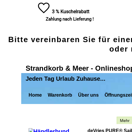
3 % Kuschelrabatt
Zahlung nach Lieferung !
Bitte vereinbaren Sie für ein
oder 
Strandkorb & Meer - Onlinesho
Jeden Tag Urlaub Zuhause...
Home
Warenkorb
Über uns
Öffnungszei
Beschreibung
Mehr
deVries PURE® Sailo