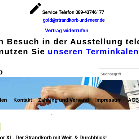
Service Telefon 089-43746177
gold@strandkorb-und-meer.de
Vertrag widerrufen
en Besuch in der Ausstellung te
nutzen Sie
unseren Terminkalen
p
ten
Kontakt
Zahlung und Versand
Impressum
AGB
r XL- Der Strandkorb mit Weit- & Durchblick!