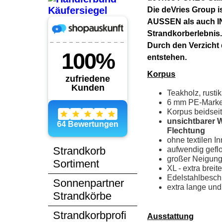
Die deVries Group i
AUSSEN als auch IN
Strandkorberlebnis
Durch den Verzicht
entstehen.
Korpus
Teakholz, rustik
6 mm PE-Marken
Korpus beidseit
unsichtbarer 
Flechtung
ohne textilen 
Strandkorb
aufwendig gefl
großer Neigungs
Sortiment
XL - extra breit
Edelstahlbesch
Sonnenpartner
extra lange un
Strandkörbe
Strandkorbprofi
Ausstattung