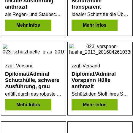
leichte Ausführung
Schutzhülle
anthrazit
transparent
als Regen- und Staubschutz sehr gut geeignet. Leichtes Bändchengewebe.
Idealer Schutz für die Übergangszeit. Die Folie ist gitternetzverstärkt und winterfest.
Mehr Infos
Mehr Infos
zzgl. Versand
zzgl. Versand
Dpilomat/Admiral
Diplomat/Admiral
Schutzhülle, schwere
Vorspann Hülle
Ausführung, grau
anthrazit
erfüllt durch das robuste und extrem reißfeste Material alle Anforderungen um Ihren Strandkorb im Freien überwintern zu lassen.
Schützt den Stoff Ihres Strandkorbes, ersetzt aber eine normale hochwertige Schutzhülle nicht. Auch als Ersatz für ein Tierschutzgitter zu nutzen.
Mehr Infos
Mehr Infos